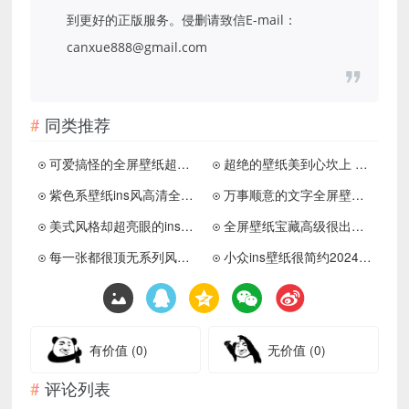
到更好的正版服务。侵删请致信E-mail：
canxue888@gmail.com
同类推荐
可爱搞怪的全屏壁纸超中意 嘴硬的小朋友只能偷偷难过
超绝的壁纸美到心坎上 让你爱不释手的壁纸
紫色系壁纸ins风高清全屏 有趣都藏在无聊日子里所以保持热爱
万事顺意的文字全屏壁纸无水印高清大全 寓意顺顺当当的好看壁纸
美式风格却超亮眼的ins感壁纸 代表太阳消灭不开心
全屏壁纸宝藏高级很出众 你的路会越来越顺
每一张都很顶无系列风格壁纸 值得用上的皮肤质感
小众ins壁纸很简约2024版 别让生活的压力挤走快乐
有价值
(0)
无价值
(0)
评论列表