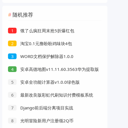
随机推荐
饿了么疯狂周末抢5折爆红包
1
淘宝0.1元撸盼盼鸡味块4包
2
WORD文档保护解除器1.0.0
3
安卓高德地图v11.11.60.3563华为提取版
4
安卓全功能计算器v1.0.0绿色版
5
最新改良版彩虹代刷知识付费模板系统
6
Django前后端分离项目实战
7
光明冒险新用户注册领2Q币
8