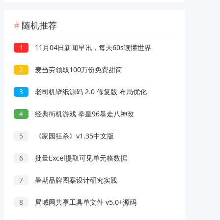
随机推荐
1
11月04日新闻早讯，每天60s读懂世界
2
麦当劳领取100万份免费甜筒
3
老司机壁纸源码 2.0 修复版 布局优化
4
经典街机游戏 拳皇96暴走八神改
5
《家园狂杀》v1.35中文版
6
批量Excel提取可见单元格数据
7
暑期品牌图案设计研究实践
8
局域网共享工具单文件 v5.0+源码