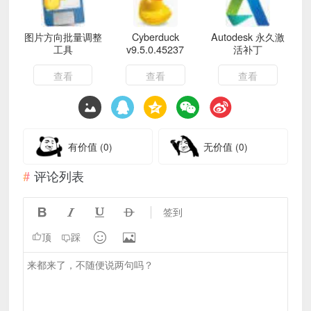
图片方向批量调整
Cyberduck
Autodesk 永久激
工具
v9.5.0.45237
活补丁
查看
查看
查看
有价值
(0)
无价值
(0)
评论列表




签到


顶
踩