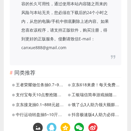
容的长久可用性，通过使用本站内容随之而来的
风险与本站无关，您必须在下载后的24个小时之
内，从您的电脑/手机中彻底删除上述内容。如果
您喜欢该程序，请支持正版软件，购买注册，得
到更好的正版服务。侵删请致信E-mail：
canxue888@gmail.com
同类推荐
王者荣耀做任务抽0.7~99元红包
京东618来袭！每天免费领取红包！
支付宝每天10点整抢随机红包
工银瑞信简单游戏抽随机红包
京东接龙抽0.1~888元超市卡
饿了么3人助力领大额膨胀红包
中行运动转盘抽5~10亓立减金
抖音极速版4人助力必得5元红包