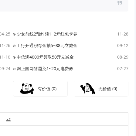
04-25
少女前线2预约领1~2亓红包卡券
11-28
11-26
工行开通积存金抽5~88元立减金
09-12
11-10
中信满4000亓领取50亓立减金
08-29
09-24
网上国网答题兑1~20元电费券
07-27
有价值
(0)
无价值
(0)
