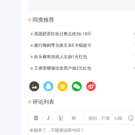
同类推荐
美团奶茶狂欢日整点抢36-18亓
建行嗨购季兑换京东E卡猫超卡
欢乐麻将游戏人生抽1元红包
王者荣耀微信老用户抽3元红包
评论列表





签到
顶
踩