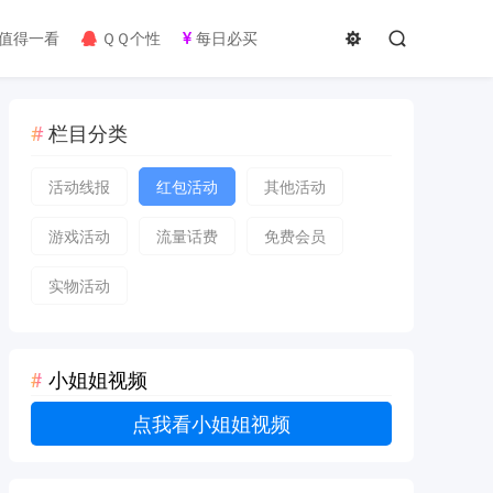
值得一看
ＱＱ个性
每日必买
栏目分类
活动线报
红包活动
其他活动
游戏活动
流量话费
免费会员
实物活动
小姐姐视频
点我看小姐姐视频