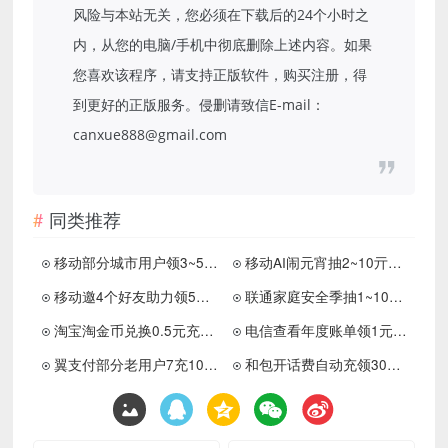
风险与本站无关，您必须在下载后的24个小时之
内，从您的电脑/手机中彻底删除上述内容。如果
您喜欢该程序，请支持正版软件，购买注册，得
到更好的正版服务。侵删请致信E-mail：
canxue888@gmail.com
同类推荐
移动部分城市用户领3~5元话费
移动AI闹元宵抽2~10亓话费券
移动邀4个好友助力领5元话费
联通家庭安全季抽1~100亓话费
淘宝淘金币兑换0.5元充1元话费
电信查看年度账单领1元话费
翼支付部分老用户7充10元话费
和包开话费自动充领30元和包券