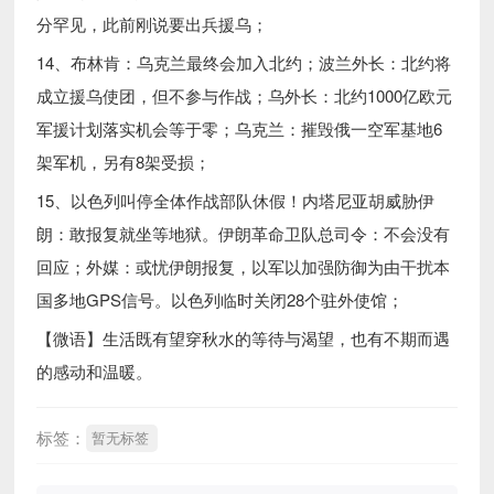
分罕见，此前刚说要出兵援乌；
14、布林肯：乌克兰最终会加入北约；波兰外长：北约将
成立援乌使团，但不参与作战；乌外长：北约1000亿欧元
军援计划落实机会等于零；乌克兰：摧毁俄一空军基地6
架军机，另有8架受损；
15、以色列叫停全体作战部队休假！内塔尼亚胡威胁伊
朗：敢报复就坐等地狱。伊朗革命卫队总司令：不会没有
回应；外媒：或忧伊朗报复，以军以加强防御为由干扰本
国多地GPS信号。以色列临时关闭28个驻外使馆；
【微语】生活既有望穿秋水的等待与渴望，也有不期而遇
的感动和温暖。
标签：
暂无标签