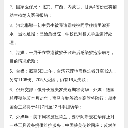
2、国家医保局：北京、广西、内蒙古、甘肃4省份已将辅
助生殖纳入医保报销；
3、河北邯郸一初中男生被曝遭霸凌被同学往嘴里灌开
水，当地通报：已治愈出院，学校已对相关学生进行处
理；
4、港媒：一男子在香港被猴子袭击后感染猴疱疹病毒，
目前情况危殆；
5、台媒：截至5日上午，台湾花莲地震遇难者升至12人，
另有1106伤、705人受困，仍有16人失联；
6、俄外交部：俄外长拉夫罗夫近期将访华；外媒：德国
总理朔尔茨本月访华，宝马奔驰等德企高管将随行；越南
国会主席将于4月7日至12日率团访华；
7、外媒曝：美下周将施压荷兰，要求阿斯麦在华停止对
一些工具设备提供维护服务，中国驻美使馆回应：反对美