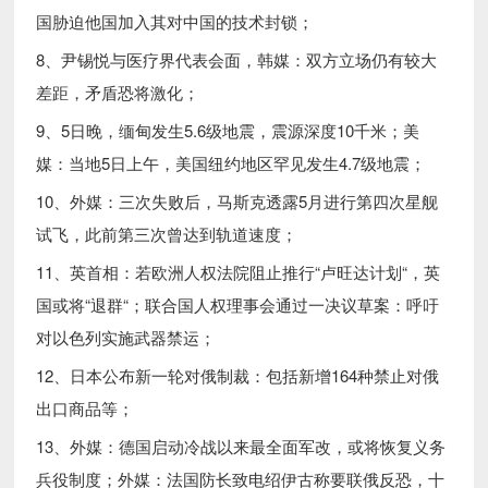
国胁迫他国加入其对中国的技术封锁；
8、尹锡悦与医疗界代表会面，韩媒：双方立场仍有较大
差距，矛盾恐将激化；
9、5日晚，缅甸发生5.6级地震，震源深度10千米；美
媒：当地5日上午，美国纽约地区罕见发生4.7级地震；
10、外媒：三次失败后，马斯克透露5月进行第四次星舰
试飞，此前第三次曾达到轨道速度；
11、英首相：若欧洲人权法院阻止推行“卢旺达计划“，英
国或将“退群“；联合国人权理事会通过一决议草案：呼吁
对以色列实施武器禁运；
12、日本公布新一轮对俄制裁：包括新增164种禁止对俄
出口商品等；
13、外媒：德国启动冷战以来最全面军改，或将恢复义务
兵役制度；外媒：法国防长致电绍伊古称要联俄反恐，十