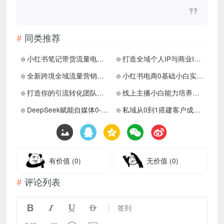
同类推荐
小红书笔记带货流量电商新机会
打造全域个人IP与商业IP思维
全新跨境全域流量营销实操课程
小红书电商0基础小白实操运营
打造你的引流转化团队系统杀手锏
线上主播小白能力培养蜕变S级
DeepSeek赋能自媒体0-1起号
私域从0到1搭建客户成交体系
有价值
(0)
无价值
(0)
评论列表




签到