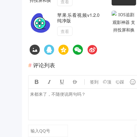
查看
苹果乐看视频v1.2.0
纯净版
查看
评论列表





签到
顶
踩