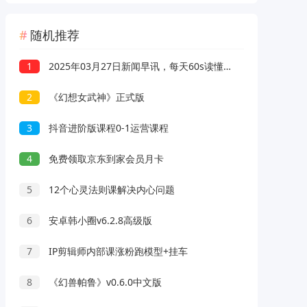
随机推荐
1
2025年03月27日新闻早讯，每天60s读懂世界
2
《幻想女武神》正式版
3
抖音进阶版课程0-1运营课程
4
免费领取京东到家会员月卡
5
12个心灵法则课解决内心问题
6
安卓韩小圈v6.2.8高级版
7
IP剪辑师内部课涨粉跑模型+挂车
8
《幻兽帕鲁》v0.6.0中文版