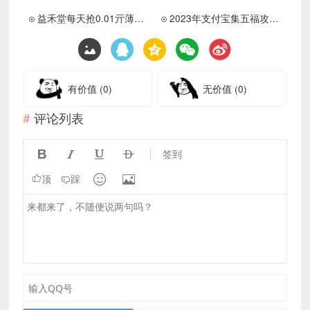
益禾堂每天抢0.01亓薄荷奶绿
2023年支付宝集五福攻略方法
有价值
(0)
无价值
(0)
评论列表




签到


顶
踩