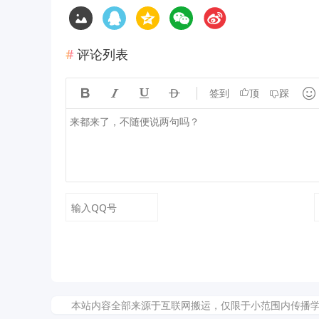
评论列表





签到
顶
踩
本站内容全部来源于互联网搬运，仅限于小范围内传播学习和文