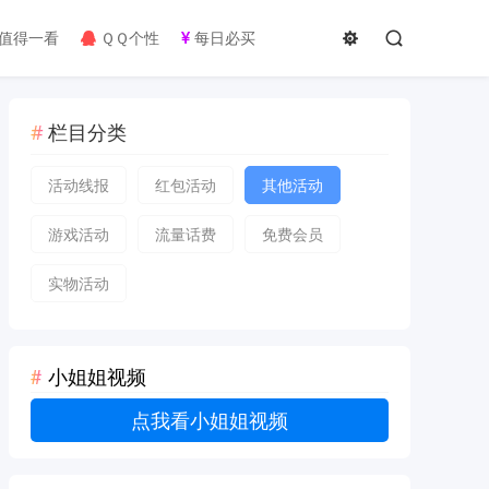
值得一看
ＱＱ个性
每日必买
栏目分类
活动线报
红包活动
其他活动
游戏活动
流量话费
免费会员
实物活动
小姐姐视频
点我看小姐姐视频