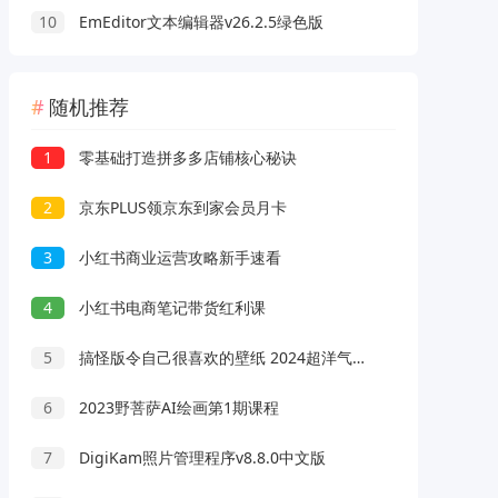
10
EmEditor文本编辑器v26.2.5绿色版
随机推荐
1
零基础打造拼多多店铺核心秘诀
2
京东PLUS领京东到家会员月卡
3
小红书商业运营攻略新手速看
4
小红书电商笔记带货红利课
5
搞怪版令自己很喜欢的壁纸 2024超洋气的壁纸来喽
6
2023野菩萨AI绘画第1期课程
7
DigiKam照片管理程序v8.8.0中文版