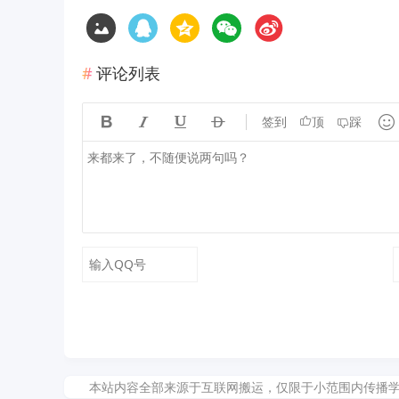
评论列表





签到
顶
踩
本站内容全部来源于互联网搬运，仅限于小范围内传播学习和文