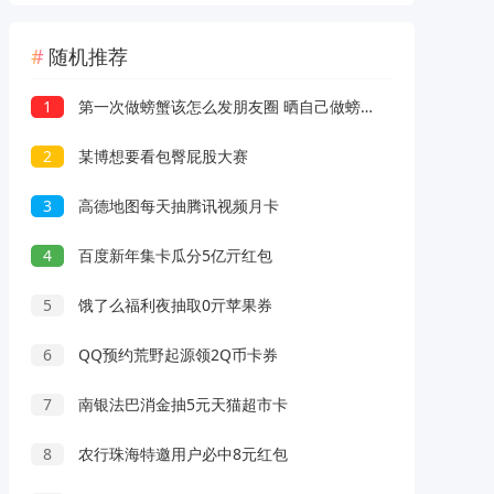
随机推荐
1
第一次做螃蟹该怎么发朋友圈 晒自己做螃蟹的说说
2
某博想要看包臀屁股大赛
3
高德地图每天抽腾讯视频月卡
4
百度新年集卡瓜分5亿亓红包
5
饿了么福利夜抽取0亓苹果券
6
QQ预约荒野起源领2Q币卡券
7
南银法巴消金抽5元天猫超市卡
8
农行珠海特邀用户必中8元红包