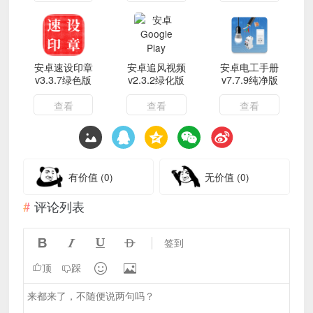
安卓速设印章
安卓追风视频
安卓电工手册
v3.3.7绿色版
v2.3.2绿化版
v7.7.9纯净版
查看
查看
查看
有价值
(0)
无价值
(0)
评论列表




签到


顶
踩