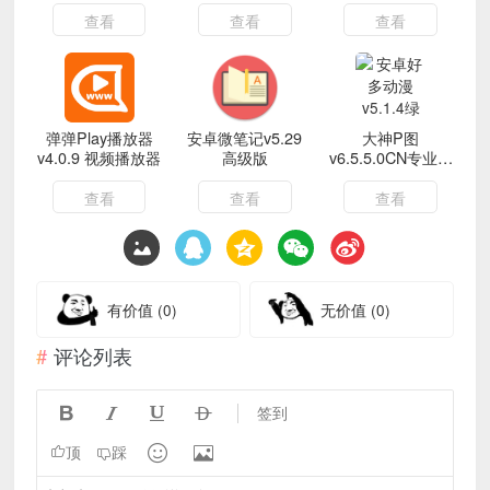
查看
查看
查看
弹弹Play播放器
安卓微笔记v5.29
大神P图
v4.0.9 视频播放器
高级版
v6.5.5.0CN专业版
图片编辑
查看
查看
查看
有价值
(0)
无价值
(0)
评论列表




签到


顶
踩