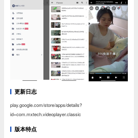
更新日志
play.google.com/store/apps/details?
id=com.mxtech.videoplayer.classic
版本特点