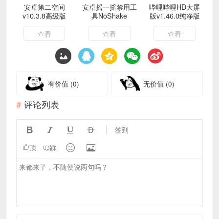
安卓第二空间
安卓摇一摇禁用工
哔哩哔哩HD大屏
v10.3.8高级版
具NoShake
版v1.46.0纯净版
查看
查看
查看
有价值
(0)
无价值
(0)
评论列表




签到


顶
踩