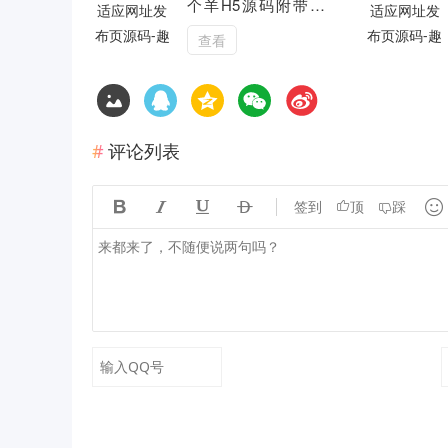
个羊H5源码附带后
台DIY关卡
查看
评论列表





签到
顶
踩