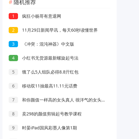
随机推荐
1
疯狂小杨哥有意退网
2
11月29日新闻早讯，每天60秒读懂世界
3
《冲突：混沌神器》中文版
4
小红书无货源最新螺旋起号法
5
饿了么5人组队必得8.8亓红包
6
移动双11抽最高11.11元话费
7
和你颜值一样高的女头真人 很洋气的女头最新热门
8
卖298的颜值剪辑起号教学课程
9
时晏iPad国风彩墨人像第1期