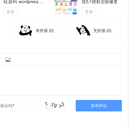
站源码 wordpress模
统5.1授权去除修复
板 自适应手机端
查看
查看
有价值
(0)
无价值
(0)

发布评论