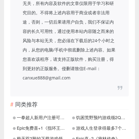
无关，所有内容及软件的文章仅限用于学习和研
究目的。不得将上述内容用于商业或者非法用
途，否则，一切后果请用户自负，我们不保证内
容的长久可用性，通过使用本站内容随之而来的
风险与本站无关，您必须在下载后的24个小时之
内，从您的电脑/手机中彻底删除上述内容。如果
您喜欢该程序，请支持正版软件，购买注册，得
到更好的正版服务。侵删请致信E-mail：
canxue888@gmail.com
同类推荐
一拳超人新用户注册可领取Q币合集 速度领
饥困荒野预约游戏领2Q币卡券
Epic免费喜+1《指环王：重返摩瑞亚》
游戏人生登录得最多7个Q币
极无双2预约下载游戏领2元红包
Epic喜+2《密林传奇》《沉默年代》