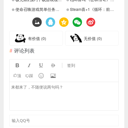
使命召唤游戏简单任务抽3Q币
Steam喜+1《循环：前线》
有价值
(0)
无价值
(0)
评论列表




签到


顶
踩