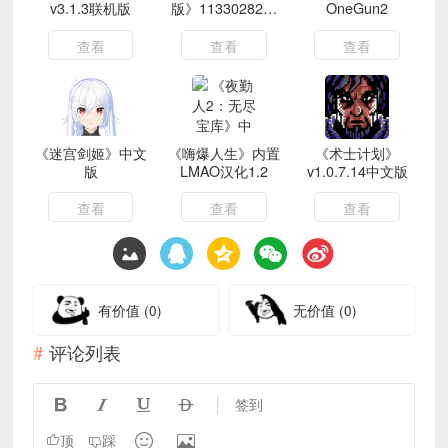
v3.1.3联机版
版》11330282中
OneGun2
文版
查看
查看
查看
《迷宫剑姬》中文
《嗨爆人生》内置
《术士计划》
版
LMAO汉化1.2
v1.0.7.14中文版
查看
查看
查看
有价值
(0)
无价值
(0)
评论列表




签到


顶
踩