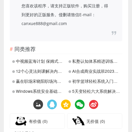
您喜欢该程序，请支持正版软件，购买注册，得
到更好的正版服务。侵删请致信E-mail：
canxue888@gmail.com
同类推荐
中视频蓝海计划 保姆式教学 任何人都能做到
私塾认知体系精进训练营课程
12个心灵法则课解决内心问题
AI合成商业实战班2023年AIGC
赢在职场宋晓阳职场沟通课
初学篮球轻松系统入门学生课程
Windows系统安全基础讲堂
5天变轻松六大系统解决高敏感
有价值
(0)
无价值
(0)